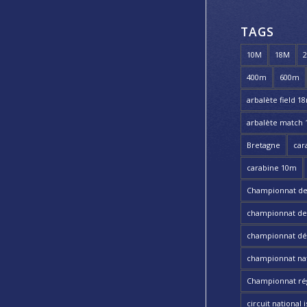
TAGS
10M
18M
400m
600m
arbalète field 1
arbalète match
Bretagne
car
carabine 10m
Championnat de
championnat de t
championnat dé
championnat nat
Championnat ré
circuit national i