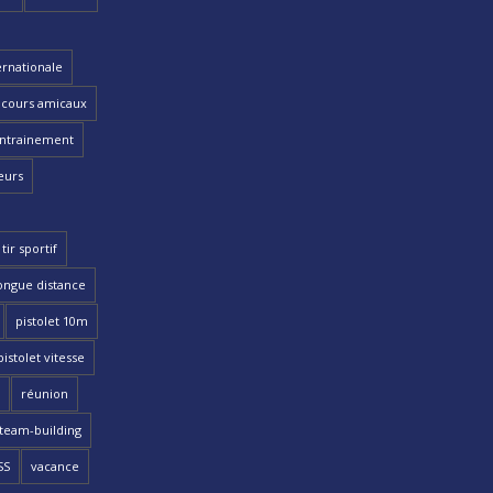
ernationale
cours amicaux
ntrainement
eurs
tir sportif
ongue distance
pistolet 10m
pistolet vitesse
réunion
team-building
SS
vacance