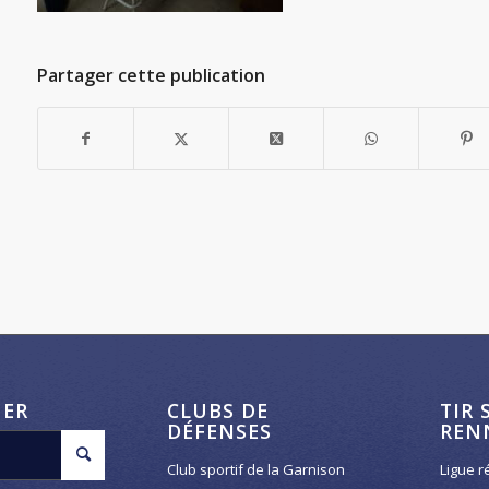
Partager cette publication
HER
CLUBS DE
TIR 
DÉFENSES
REN
Club sportif de la Garnison
Ligue r