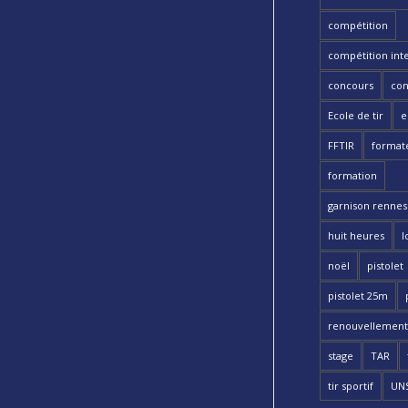
compétition
compétition int
concours
con
Ecole de tir
e
FFTIR
format
formation
garnison rennes 
huit heures
l
noël
pistolet
pistolet 25m
renouvellement
stage
TAR
tir sportif
UN