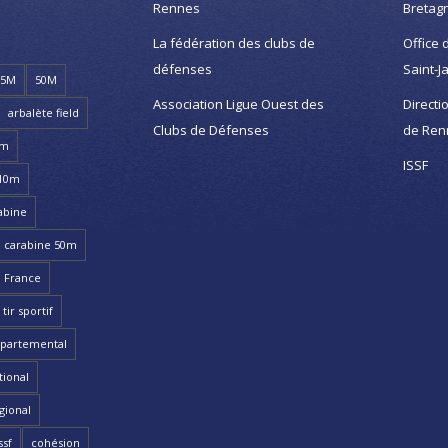
Rennes
Bretag
La fédération des clubs de
Office 
défenses
Saint-J
25M
50M
Association Ligue Ouest des
Directi
arbalète field
Clubs de Défenses
de Ren
8m
ISSF
 10m
abine
carabine 50m
 France
ir sportif
partemental
ional
gional
ssf
cohésion