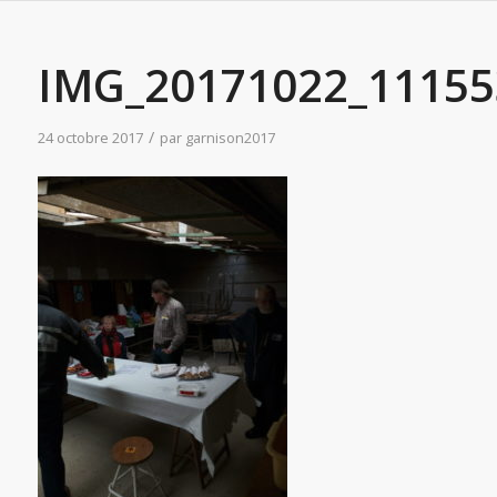
IMG_20171022_11155
/
24 octobre 2017
par
garnison2017