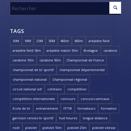
TAGS
10M
18M
25M
50M
400m
600m
arbalète field
arbalète field 18m
arbalète match 10m
Bretagne
carabine
carabine 10m
carabine 50m
Championnat de France
championnat de tir sportif
championnat départemental
championnat national
Championnat régional
circuit national issf
cohésion
compétition
compétition internationale
concours
concours amicaux
Ecole de tir
entrainement
FFTIR
formateurs
formation
garnison rennes tir sportif
huit heures
longue distance
noël
pistolet
pistolet 10m
pistolet 25m
pistolet vitesse