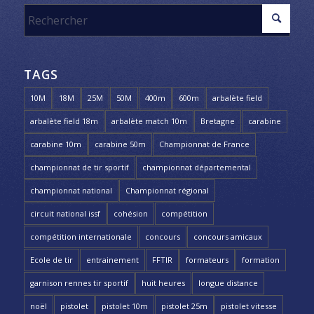
TAGS
10M
18M
25M
50M
400m
600m
arbalète field
arbalète field 18m
arbalète match 10m
Bretagne
carabine
carabine 10m
carabine 50m
Championnat de France
championnat de tir sportif
championnat départemental
championnat national
Championnat régional
circuit national issf
cohésion
compétition
compétition internationale
concours
concours amicaux
Ecole de tir
entrainement
FFTIR
formateurs
formation
garnison rennes tir sportif
huit heures
longue distance
noël
pistolet
pistolet 10m
pistolet 25m
pistolet vitesse