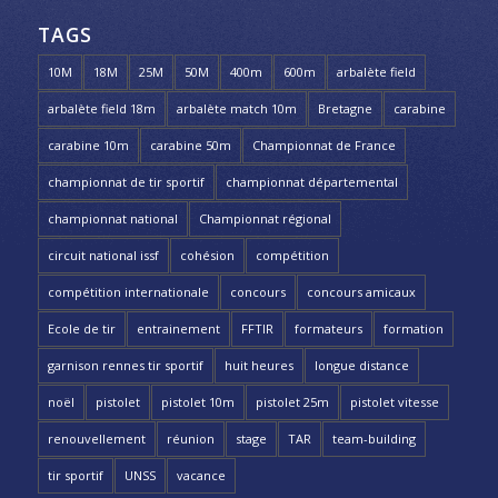
TAGS
10M
18M
25M
50M
400m
600m
arbalète field
arbalète field 18m
arbalète match 10m
Bretagne
carabine
carabine 10m
carabine 50m
Championnat de France
championnat de tir sportif
championnat départemental
championnat national
Championnat régional
circuit national issf
cohésion
compétition
compétition internationale
concours
concours amicaux
Ecole de tir
entrainement
FFTIR
formateurs
formation
garnison rennes tir sportif
huit heures
longue distance
noël
pistolet
pistolet 10m
pistolet 25m
pistolet vitesse
renouvellement
réunion
stage
TAR
team-building
tir sportif
UNSS
vacance