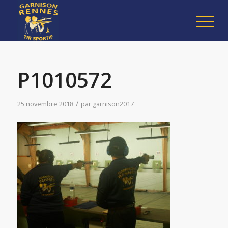
P1010572
/
25 novembre 2018
par
garnison2017