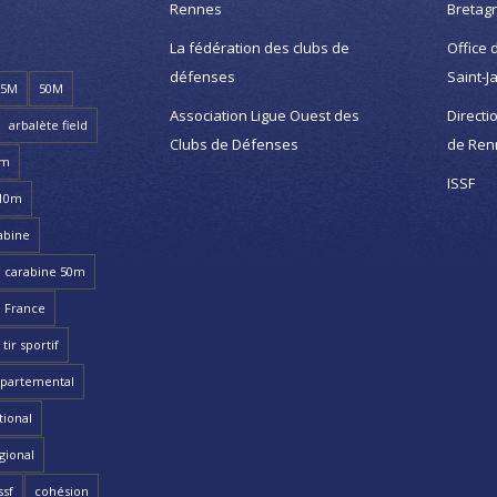
Rennes
Bretag
La fédération des clubs de
Office 
défenses
Saint-J
25M
50M
Association Ligue Ouest des
Directi
arbalète field
Clubs de Défenses
de Ren
8m
ISSF
 10m
abine
carabine 50m
 France
ir sportif
partemental
ional
gional
ssf
cohésion