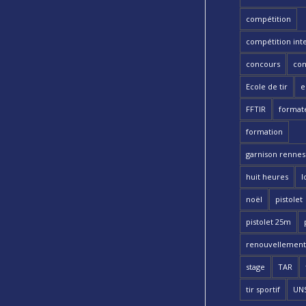
compétition
compétition int
concours
con
Ecole de tir
e
FFTIR
format
formation
garnison rennes 
huit heures
l
noël
pistolet
pistolet 25m
renouvellement
stage
TAR
tir sportif
UN