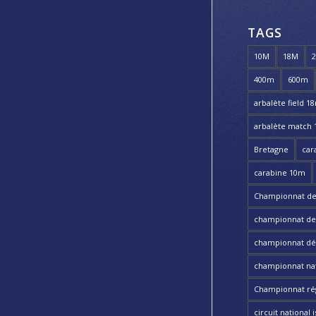
TAGS
10M
18M
400m
600m
arbalète field 1
arbalète match
Bretagne
car
carabine 10m
Championnat de
championnat de t
championnat dé
championnat nat
Championnat ré
circuit national i