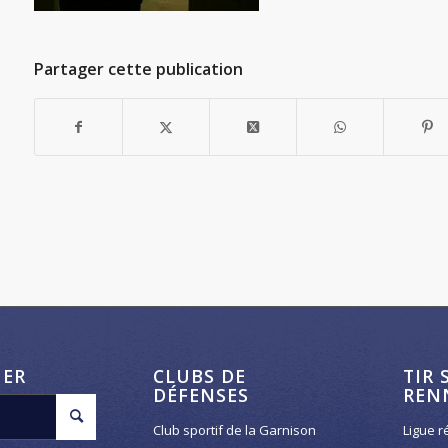
Partager cette publication
HER
CLUBS DE
TIR 
DÉFENSES
REN
Club sportif de la Garnison
Ligue r