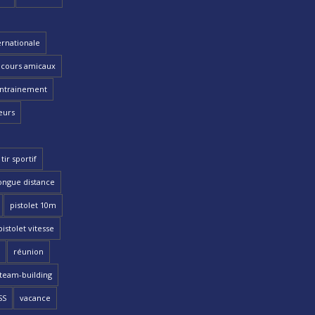
ernationale
cours amicaux
ntrainement
eurs
tir sportif
ongue distance
pistolet 10m
pistolet vitesse
réunion
team-building
SS
vacance