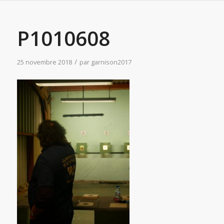
P1010608
/
25 novembre 2018
par
garnison2017