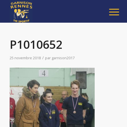
P1010652
/
25 novembre 2018
par
garnison2017