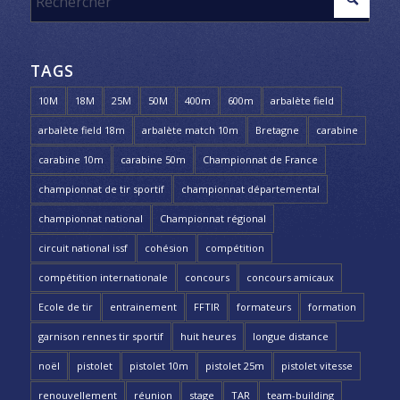
TAGS
10M
18M
25M
50M
400m
600m
arbalète field
arbalète field 18m
arbalète match 10m
Bretagne
carabine
carabine 10m
carabine 50m
Championnat de France
championnat de tir sportif
championnat départemental
championnat national
Championnat régional
circuit national issf
cohésion
compétition
compétition internationale
concours
concours amicaux
Ecole de tir
entrainement
FFTIR
formateurs
formation
garnison rennes tir sportif
huit heures
longue distance
noël
pistolet
pistolet 10m
pistolet 25m
pistolet vitesse
renouvellement
réunion
stage
TAR
team-building