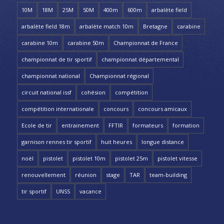
10M
18M
25M
50M
400m
600m
arbalète field
arbalète field 18m
arbalète match 10m
Bretagne
carabine
carabine 10m
carabine 50m
Championnat de France
championnat de tir sportif
championnat départemental
championnat national
Championnat régional
circuit national issf
cohésion
compétition
compétition internationale
concours
concours amicaux
Ecole de tir
entrainement
FFTIR
formateurs
formation
garnison rennes tir sportif
huit heures
longue distance
noël
pistolet
pistolet 10m
pistolet 25m
pistolet vitesse
renouvellement
réunion
stage
TAR
team-building
tir sportif
UNSS
vacance