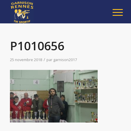
P1010656
/
25 novembre 2018
par
garnison2017