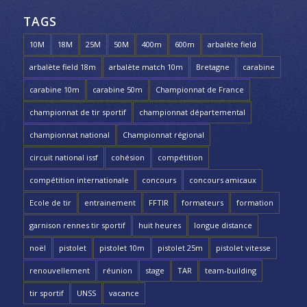
TAGS
10M
18M
25M
50M
400m
600m
arbalète field
arbalète field 18m
arbalète match 10m
Bretagne
carabine
carabine 10m
carabine 50m
Championnat de France
championnat de tir sportif
championnat départemental
championnat national
Championnat régional
circuit national issf
cohésion
compétition
compétition internationale
concours
concours amicaux
Ecole de tir
entrainement
FFTIR
formateurs
formation
garnison rennes tir sportif
huit heures
longue distance
noël
pistolet
pistolet 10m
pistolet 25m
pistolet vitesse
renouvellement
réunion
stage
TAR
team-building
tir sportif
UNSS
vacance