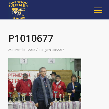
P1010677
/
25 novembre 2018
par
garnison2017