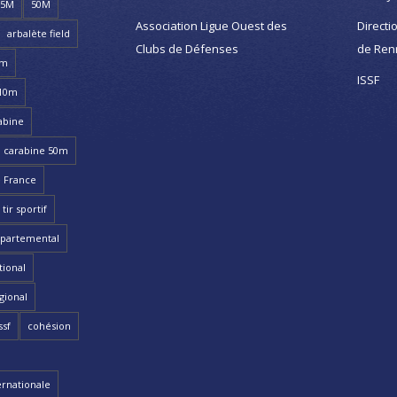
25M
50M
Association Ligue Ouest des
Directi
arbalète field
Clubs de Défenses
de Ren
8m
ISSF
 10m
abine
carabine 50m
 France
ir sportif
partemental
ional
gional
ssf
cohésion
ernationale