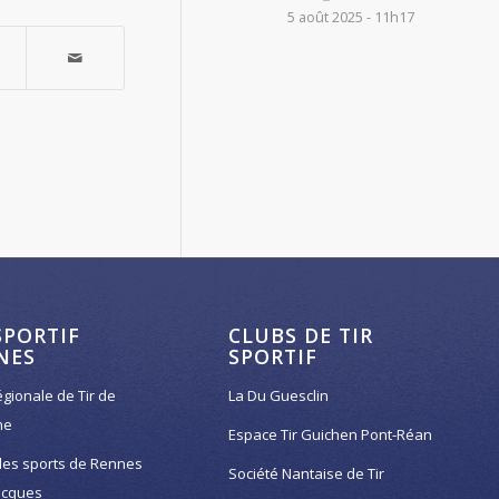
5 août 2025 - 11h17
SPORTIF
CLUBS DE TIR
NES
SPORTIF
égionale de Tir de
La Du Guesclin
ne
Espace Tir Guichen Pont-Réan
des sports de Rennes
Société Nantaise de Tir
acques