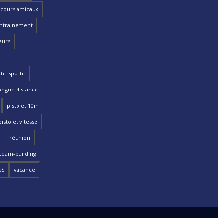
cours amicaux
ntrainement
eurs
tir sportif
ongue distance
pistolet 10m
pistolet vitesse
réunion
team-building
SS
vacance