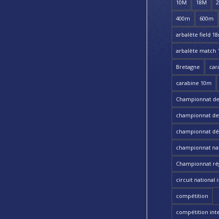
10M
18M
400m
600m
arbalète field 1
arbalète match
Bretagne
car
carabine 10m
Championnat de
championnat de t
championnat dé
championnat nat
Championnat ré
circuit national i
compétition
compétition int