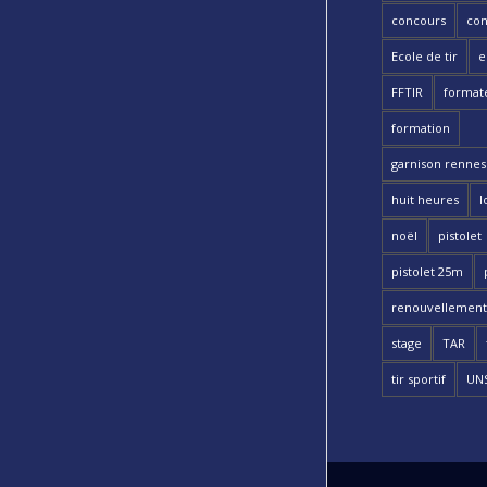
concours
con
Ecole de tir
e
FFTIR
format
formation
garnison rennes 
huit heures
l
noël
pistolet
pistolet 25m
renouvellement
stage
TAR
tir sportif
UN