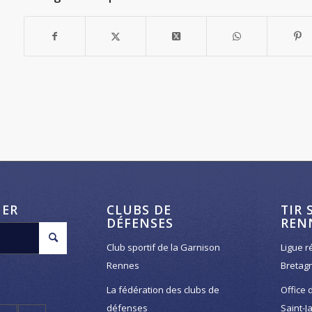
HER
CLUBS DE
TIR 
DÉFENSES
REN
Club sportif de la Garnison
Ligue r
Rennes
Bretag
La fédération des clubs de
Office 
défenses
Saint-J