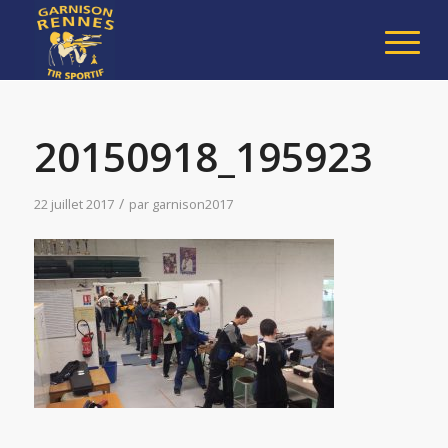
20150918_195923
/
22 juillet 2017
par
garnison2017