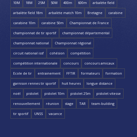
10M
18M
25M
50M
400m
600m
arbalète field
arbalète field 18m
arbalète match 10m
Bretagne
carabine
carabine 10m
carabine 50m
Championnat de France
championnat de tir sportif
championnat départemental
championnat national
Championnat régional
circuit national issf
cohésion
compétition
compétition internationale
concours
concours amicaux
Ecole de tir
entrainement
FFTIR
formateurs
formation
garnison rennes tir sportif
huit heures
longue distance
noël
pistolet
pistolet 10m
pistolet 25m
pistolet vitesse
renouvellement
réunion
stage
TAR
team-building
tir sportif
UNSS
vacance