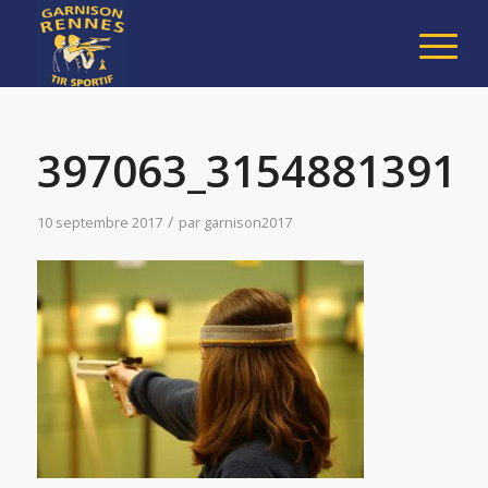
397063_31548813917
/
10 septembre 2017
par
garnison2017