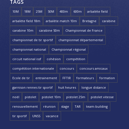
TAGS
10M
18M
25M
50M
400m
600m
arbalète field
arbalète field 18m
arbalète match 10m
Bretagne
carabine
carabine 10m
carabine 50m
Championnat de France
championnat de tir sportif
championnat départemental
championnat national
Championnat régional
circuit national issf
cohésion
compétition
compétition internationale
concours
concours amicaux
Ecole de tir
entrainement
FFTIR
formateurs
formation
garnison rennes tir sportif
huit heures
longue distance
noël
pistolet
pistolet 10m
pistolet 25m
pistolet vitesse
renouvellement
réunion
stage
TAR
team-building
tir sportif
UNSS
vacance