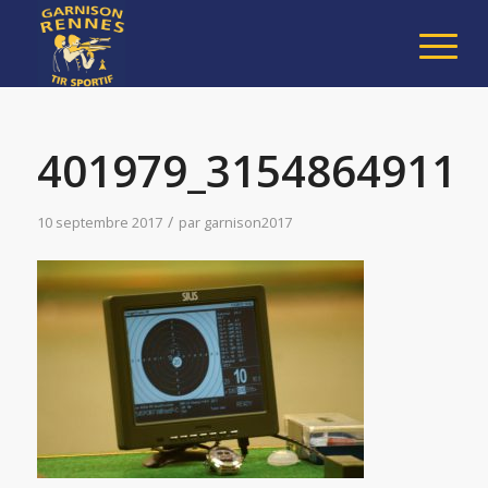
401979_31548649113
/
10 septembre 2017
par
garnison2017