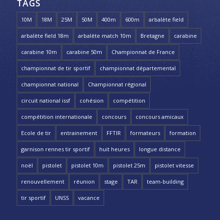
TAGS
10M
18M
25M
50M
400m
600m
arbalète field
arbalète field 18m
arbalète match 10m
Bretagne
carabine
carabine 10m
carabine 50m
Championnat de France
championnat de tir sportif
championnat départemental
championnat national
Championnat régional
circuit national issf
cohésion
compétition
compétition internationale
concours
concours amicaux
Ecole de tir
entrainement
FFTIR
formateurs
formation
garnison rennes tir sportif
huit heures
longue distance
noël
pistolet
pistolet 10m
pistolet 25m
pistolet vitesse
renouvellement
réunion
stage
TAR
team-building
tir sportif
UNSS
vacance