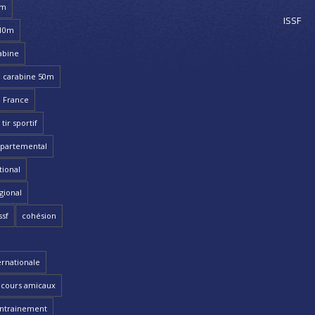
8m
ISSF
 10m
abine
carabine 50m
 France
ir sportif
partemental
ional
gional
ssf
cohésion
ernationale
cours amicaux
ntrainement