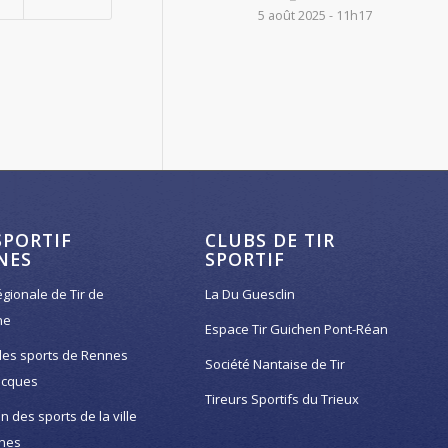
5 août 2025 - 11h17
SPORTIF
CLUBS DE TIR
NES
SPORTIF
égionale de Tir de
La Du Guesclin
ne
Espace Tir Guichen Pont-Réan
des sports de Rennes
Société Nantaise de Tir
acques
Tireurs Sportifs du Trieux
on des sports de la ville
nes