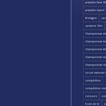
arbalète field 1
arbalète match
Bretagne
car
carabine 10m
Championnat de
championnat de t
championnat dé
championnat nat
Championnat ré
circuit national i
compétition
compétition int
concours
con
Ecole de tir
e