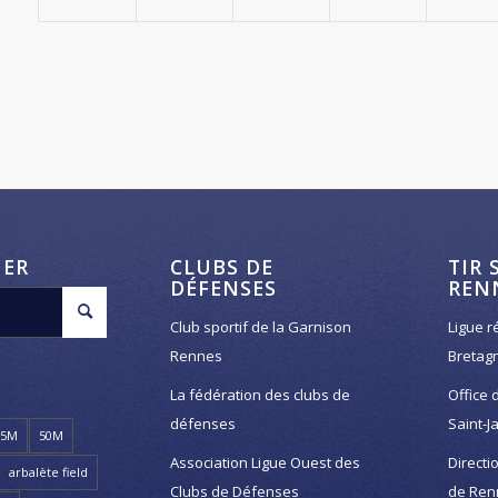
HER
CLUBS DE
TIR 
DÉFENSES
REN
Club sportif de la Garnison
Ligue r
Rennes
Bretag
La fédération des clubs de
Office 
défenses
Saint-J
25M
50M
Association Ligue Ouest des
Directi
arbalète field
Clubs de Défenses
de Ren