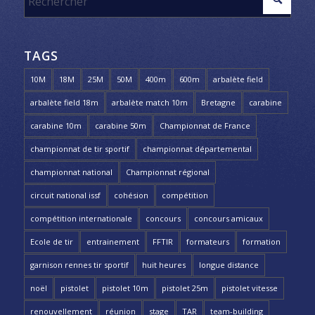
TAGS
10M
18M
25M
50M
400m
600m
arbalète field
arbalète field 18m
arbalète match 10m
Bretagne
carabine
carabine 10m
carabine 50m
Championnat de France
championnat de tir sportif
championnat départemental
championnat national
Championnat régional
circuit national issf
cohésion
compétition
compétition internationale
concours
concours amicaux
Ecole de tir
entrainement
FFTIR
formateurs
formation
garnison rennes tir sportif
huit heures
longue distance
noël
pistolet
pistolet 10m
pistolet 25m
pistolet vitesse
renouvellement
réunion
stage
TAR
team-building