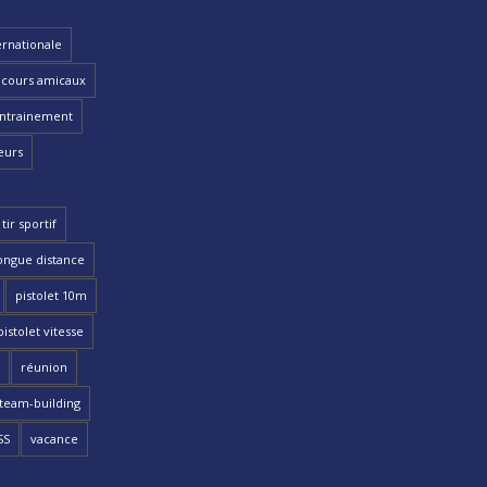
ernationale
cours amicaux
ntrainement
eurs
tir sportif
ongue distance
pistolet 10m
pistolet vitesse
réunion
team-building
SS
vacance