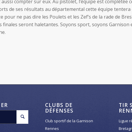
 aussi compter sur eux. Au pistolet, l’équipe est complétée c
orts de ses résultats au départemental cette équipe tentera 
e pour ne pas dire les Poulets et les Zef’s de la rade de Brest.
s finales seront haletantes. Soyons sport, soyons Garnison e
ne.
HER
CLUBS DE
TIR 
DÉFENSES
REN
Club sportif de la Garnison
Ligue r
Rennes
Bretag