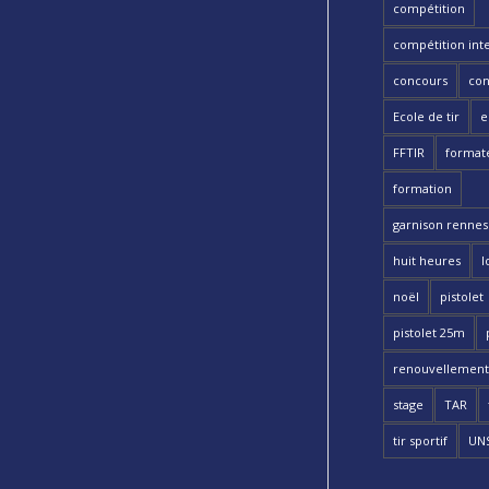
compétition
compétition int
concours
con
Ecole de tir
e
FFTIR
format
formation
garnison rennes 
huit heures
l
noël
pistolet
pistolet 25m
renouvellement
stage
TAR
tir sportif
UN