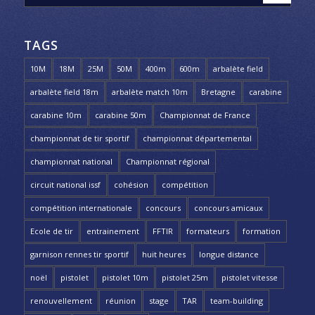
TAGS
10M
18M
25M
50M
400m
600m
arbalète field
arbalète field 18m
arbalète match 10m
Bretagne
carabine
carabine 10m
carabine 50m
Championnat de France
championnat de tir sportif
championnat départemental
championnat national
Championnat régional
circuit national issf
cohésion
compétition
compétition internationale
concours
concours amicaux
Ecole de tir
entrainement
FFTIR
formateurs
formation
garnison rennes tir sportif
huit heures
longue distance
noël
pistolet
pistolet 10m
pistolet 25m
pistolet vitesse
renouvellement
réunion
stage
TAR
team-building