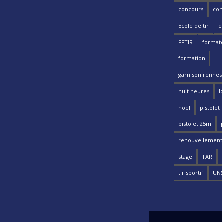
concours
con
Ecole de tir
e
FFTIR
format
formation
garnison rennes 
huit heures
l
noël
pistolet
pistolet 25m
renouvellement
stage
TAR
tir sportif
UN