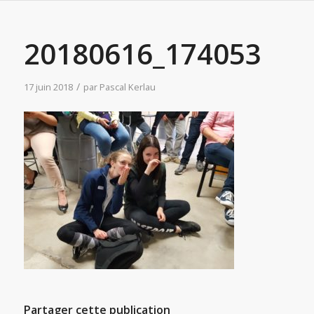
20180616_174053
/
17 juin 2018
par
Pascal Kerlau
Partager cette publication