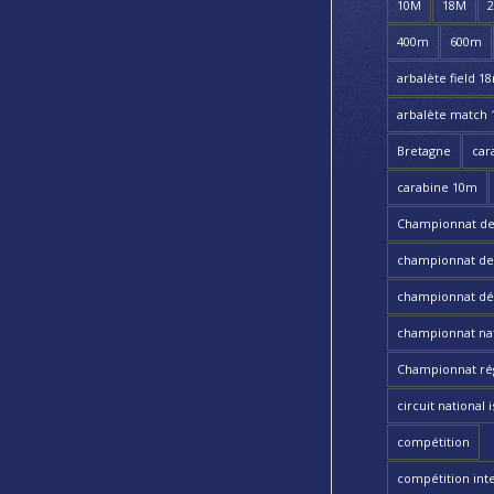
10M
18M
400m
600m
arbalète field 1
arbalète match
Bretagne
car
carabine 10m
Championnat de
championnat de t
championnat dé
championnat nat
Championnat ré
circuit national i
compétition
compétition int