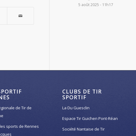
5 août 2025 - 11h17
SPORTIF
CLUBS DE TIR
NES
SPORTIF
égionale de Tir de
La Du Guesclin
ne
Espace Tir Guichen Pont-Réan
des sports de Rennes
Société Nantaise de Tir
acques