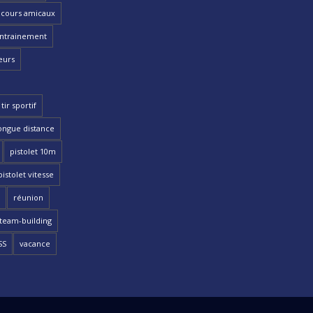
cours amicaux
ntrainement
eurs
tir sportif
ongue distance
pistolet 10m
pistolet vitesse
réunion
team-building
SS
vacance