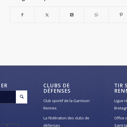
HER
CLUBS DE
TIR 
DÉFENSES
REN
Club sportif de la Garnison
Ligue r
Rennes
Bretag
La fédération des clubs de
Office 
défenses
Saint-J