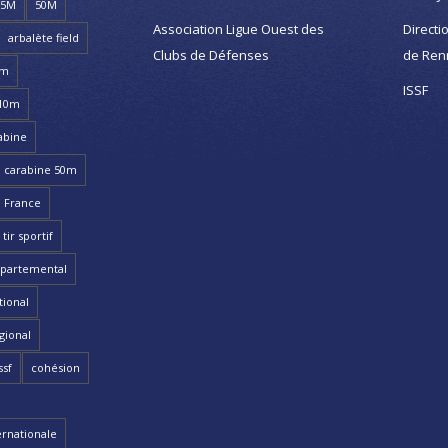
25M
50M
Association Ligue Ouest des
Directi
arbalète field
Clubs de Défenses
de Ren
8m
ISSF
 10m
abine
carabine 50m
 France
ir sportif
partemental
ional
gional
ssf
cohésion
ernationale