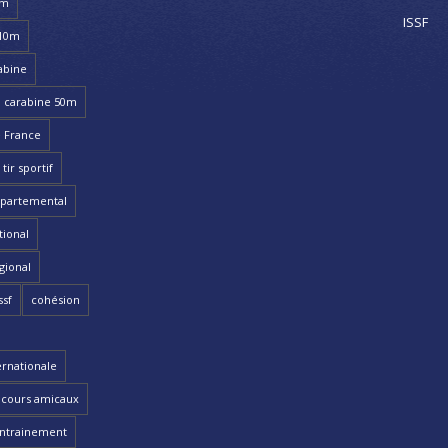
8m
ISSF
 10m
abine
carabine 50m
 France
ir sportif
partemental
ional
gional
ssf
cohésion
ernationale
cours amicaux
ntrainement