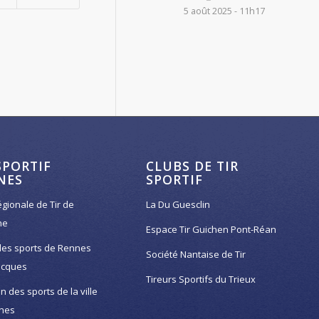
5 août 2025 - 11h17
SPORTIF
CLUBS DE TIR
NES
SPORTIF
égionale de Tir de
La Du Guesclin
ne
Espace Tir Guichen Pont-Réan
des sports de Rennes
Société Nantaise de Tir
acques
Tireurs Sportifs du Trieux
on des sports de la ville
nes