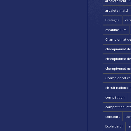
arbalète field 1
arbalète match
Bretagne
car
carabine 10m
Championnat de
championnat de t
championnat dé
championnat nat
Championnat ré
circuit national i
compétition
compétition int
concours
con
Ecole de tir
e