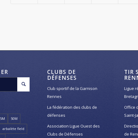
HER
CLUBS DE
TIR 
DÉFENSES
REN
Club sportif de la Garnison
Ligue r
Rennes
Bretag
La fédération des clubs de
Office 
défenses
Saint-J
25M
50M
Association Ligue Ouest des
Directi
arbalète field
Clubs de Défenses
de Ren