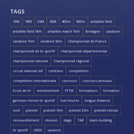
TAGS
10M
18M
25M
50M
400m
600m
arbalète field
arbalète field 18m
arbalète match 10m
Bretagne
carabine
carabine 10m
carabine 50m
Championnat de France
championnat de tir sportif
championnat départemental
championnat national
Championnat régional
circuit national issf
cohésion
compétition
compétition internationale
concours
concours amicaux
Ecole de tir
entrainement
FFTIR
formateurs
formation
garnison rennes tir sportif
huit heures
longue distance
noël
pistolet
pistolet 10m
pistolet 25m
pistolet vitesse
renouvellement
réunion
stage
TAR
team-building
tir sportif
UNSS
vacance