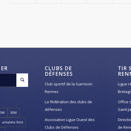
HER
CLUBS DE
TIR 
DÉFENSES
REN
Club sportif de la Garnison
Ligue r
Rennes
Bretag
La fédération des clubs de
Office 
défenses
Saint-J
25M
50M
Association Ligue Ouest des
Directi
arbalète field
Clubs de Défenses
de Ren