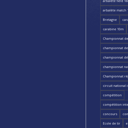
arbalète field 1
arbalète match
Bretagne
car
carabine 10m
Championnat de
championnat de t
championnat dé
championnat nat
Championnat ré
circuit national i
compétition
compétition int
concours
con
Ecole de tir
e