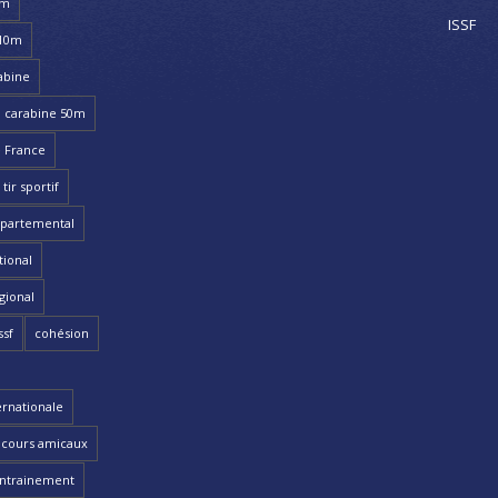
8m
ISSF
 10m
abine
carabine 50m
 France
ir sportif
partemental
ional
gional
ssf
cohésion
ernationale
cours amicaux
ntrainement