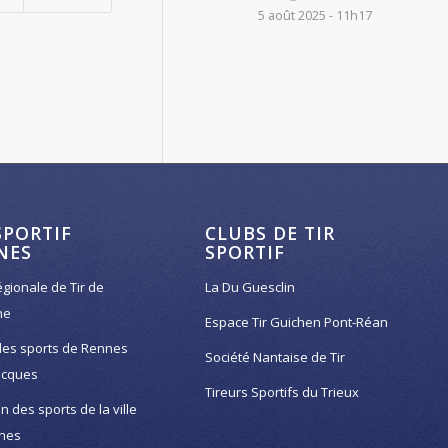
5 août 2025 - 11h17
SPORTIF
CLUBS DE TIR
NES
SPORTIF
égionale de Tir de
La Du Guesclin
ne
Espace Tir Guichen Pont-Réan
des sports de Rennes
Société Nantaise de Tir
acques
Tireurs Sportifs du Trieux
on des sports de la ville
nes