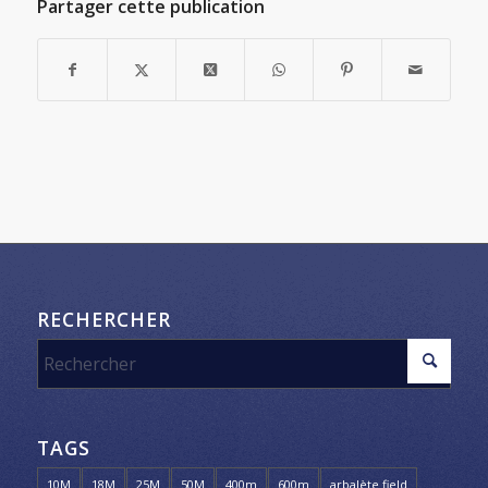
Partager cette publication
RECHERCHER
TAGS
10M
18M
25M
50M
400m
600m
arbalète field