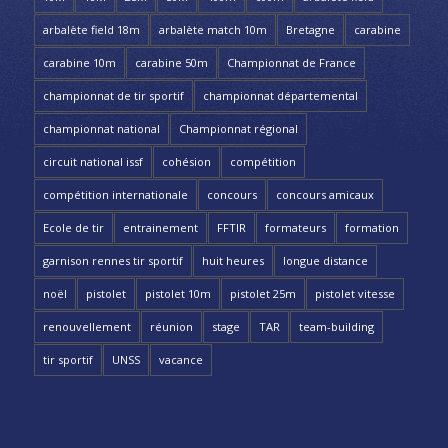
arbalète field 18m
arbalète match 10m
Bretagne
carabine
carabine 10m
carabine 50m
Championnat de France
championnat de tir sportif
championnat départemental
championnat national
Championnat régional
circuit national issf
cohésion
compétition
compétition internationale
concours
concours amicaux
Ecole de tir
entrainement
FFTIR
formateurs
formation
garnison rennes tir sportif
huit heures
longue distance
noël
pistolet
pistolet 10m
pistolet 25m
pistolet vitesse
renouvellement
réunion
stage
TAR
team-building
tir sportif
UNSS
vacance