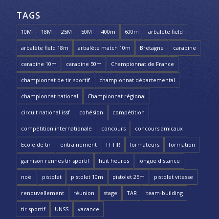
TAGS
10M
18M
25M
50M
400m
600m
arbalète field
arbalète field 18m
arbalète match 10m
Bretagne
carabine
carabine 10m
carabine 50m
Championnat de France
championnat de tir sportif
championnat départemental
championnat national
Championnat régional
circuit national issf
cohésion
compétition
compétition internationale
concours
concours amicaux
Ecole de tir
entrainement
FFTIR
formateurs
formation
garnison rennes tir sportif
huit heures
longue distance
noël
pistolet
pistolet 10m
pistolet 25m
pistolet vitesse
renouvellement
réunion
stage
TAR
team-building
tir sportif
UNSS
vacance