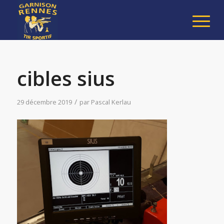
cibles sius
/
29 décembre 2019
par
Pascal Kerlau