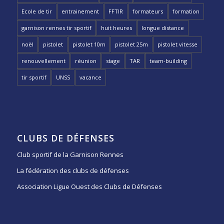
Ecole de tir
entrainement
FFTIR
formateurs
formation
garnison rennes tir sportif
huit heures
longue distance
noël
pistolet
pistolet 10m
pistolet 25m
pistolet vitesse
renouvellement
réunion
stage
TAR
team-building
tir sportif
UNSS
vacance
CLUBS DE DÉFENSES
Club sportif de la Garnison Rennes
La fédération des clubs de défenses
Association Ligue Ouest des Clubs de Défenses