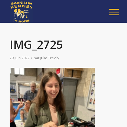
IMG_2725
/
29 juin 2022
par
Julie Trevily