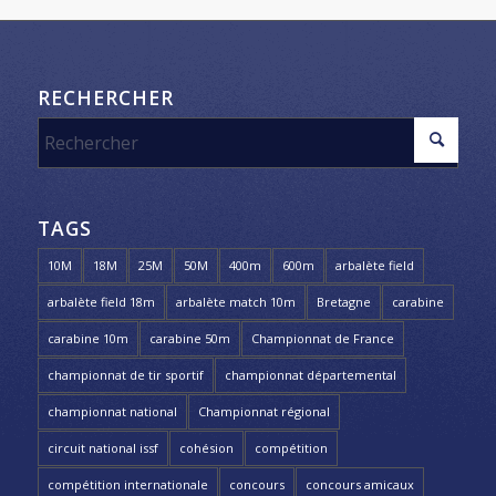
RECHERCHER
TAGS
10M
18M
25M
50M
400m
600m
arbalète field
arbalète field 18m
arbalète match 10m
Bretagne
carabine
carabine 10m
carabine 50m
Championnat de France
championnat de tir sportif
championnat départemental
championnat national
Championnat régional
circuit national issf
cohésion
compétition
compétition internationale
concours
concours amicaux