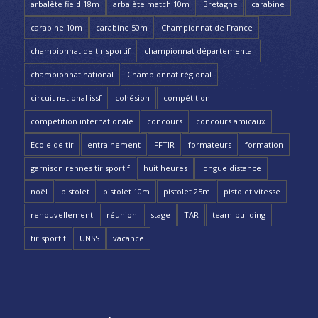
arbalète field 18m
arbalète match 10m
Bretagne
carabine
carabine 10m
carabine 50m
Championnat de France
championnat de tir sportif
championnat départemental
championnat national
Championnat régional
circuit national issf
cohésion
compétition
compétition internationale
concours
concours amicaux
Ecole de tir
entrainement
FFTIR
formateurs
formation
garnison rennes tir sportif
huit heures
longue distance
noël
pistolet
pistolet 10m
pistolet 25m
pistolet vitesse
renouvellement
réunion
stage
TAR
team-building
tir sportif
UNSS
vacance