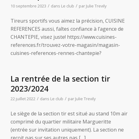
/
/
10 septembre 2023
dans
Le club
par
Julie Trevily
Tireurs sportifs vous aimez la précision, CUISINE
REFERENCES aussi, faîtes confiance à l’agence de
CHANTEPIE, visez juste! https://www.cuisines-
references.fr/trouvez-votre-magasin/magasin-
cuisines-references-rennes-chantepie?
La rentrée de la section tir
2023/2024
/
/
22 juillet 2022
dans
Le club
par
Julie Trevily
Le siège de la section tir est situé au stand 10m air
comprimé du quartier militaire Margueritte
(entrée sur invitation uniquement). La section ne
reçoit pas sur ses autres pas […]