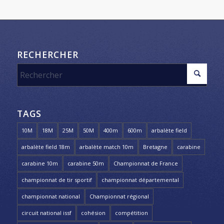
RECHERCHER
TAGS
10M
18M
25M
50M
400m
600m
arbalète field
arbalète field 18m
arbalète match 10m
Bretagne
carabine
carabine 10m
carabine 50m
Championnat de France
championnat de tir sportif
championnat départemental
championnat national
Championnat régional
circuit national issf
cohésion
compétition