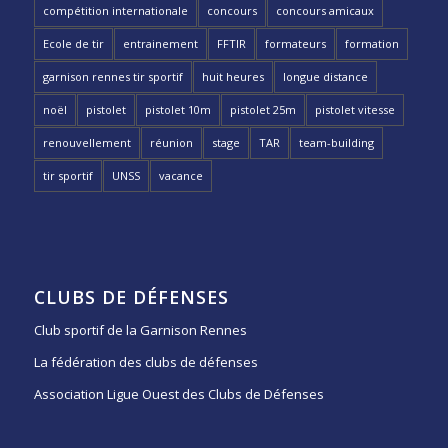
compétition internationale
concours
concours amicaux
Ecole de tir
entrainement
FFTIR
formateurs
formation
garnison rennes tir sportif
huit heures
longue distance
noël
pistolet
pistolet 10m
pistolet 25m
pistolet vitesse
renouvellement
réunion
stage
TAR
team-building
tir sportif
UNSS
vacance
CLUBS DE DÉFENSES
Club sportif de la Garnison Rennes
La fédération des clubs de défenses
Association Ligue Ouest des Clubs de Défenses