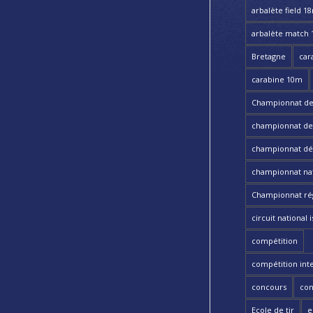
arbalète field 1
arbalète match
Bretagne
car
carabine 10m
Championnat de
championnat de t
championnat dé
championnat nat
Championnat ré
circuit national i
compétition
compétition int
concours
con
Ecole de tir
e