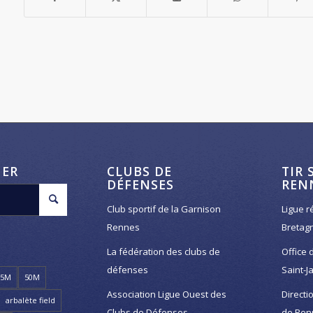
HER
CLUBS DE
TIR 
DÉFENSES
REN
Club sportif de la Garnison
Ligue r
Rennes
Bretag
La fédération des clubs de
Office 
défenses
Saint-J
25M
50M
Association Ligue Ouest des
Directi
arbalète field
Clubs de Défenses
de Ren