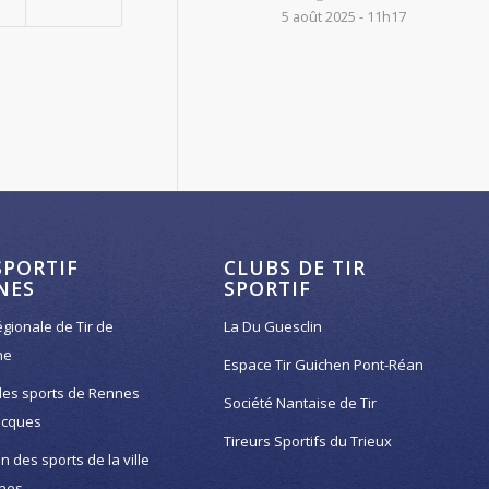
5 août 2025 - 11h17
SPORTIF
CLUBS DE TIR
NES
SPORTIF
égionale de Tir de
La Du Guesclin
ne
Espace Tir Guichen Pont-Réan
des sports de Rennes
Société Nantaise de Tir
acques
Tireurs Sportifs du Trieux
on des sports de la ville
nes