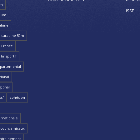
8m
ISSF
 10m
abine
carabine 50m
 France
ir sportif
partemental
ional
gional
ssf
cohésion
ernationale
cours amicaux
ntrainement