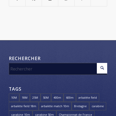
RECHERCHER
TAGS
10M
18M
25M
50M
400m
600m
arbalète field
arbalète field 18m
arbalète match 10m
Bretagne
carabine
carabine 10m
carabine 50m
Championnat de France