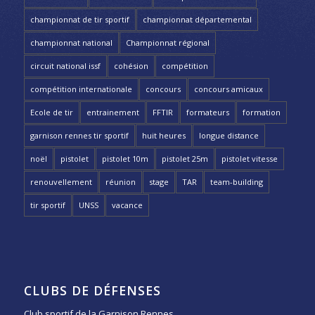
championnat de tir sportif
championnat départemental
championnat national
Championnat régional
circuit national issf
cohésion
compétition
compétition internationale
concours
concours amicaux
Ecole de tir
entrainement
FFTIR
formateurs
formation
garnison rennes tir sportif
huit heures
longue distance
noël
pistolet
pistolet 10m
pistolet 25m
pistolet vitesse
renouvellement
réunion
stage
TAR
team-building
tir sportif
UNSS
vacance
CLUBS DE DÉFENSES
Club sportif de la Garnison Rennes