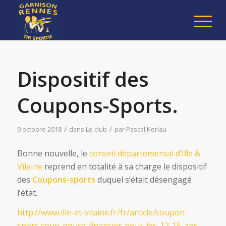
Dispositif des
Coupons-Sports.
/
/
9 octobre 2018
dans
Le club
par
Pascal Kerlau
Bonne nouvelle, le
conseil départemental d’Ille &
Vilaine
reprend en totalité à sa charge le dispositif
des
Coupons-sports
duquel s’était désengagé
l’état.
http://www.ille-et-vilaine.fr/fr/article/coupon-
sport-coup-pouce-financier-pour-les-12-15-ans