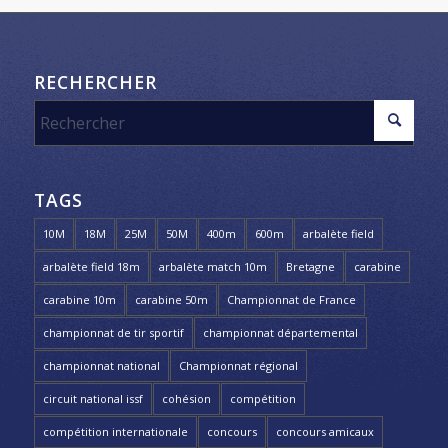
RECHERCHER
TAGS
10M
18M
25M
50M
400m
600m
arbalète field
arbalète field 18m
arbalète match 10m
Bretagne
carabine
carabine 10m
carabine 50m
Championnat de France
championnat de tir sportif
championnat départemental
championnat national
Championnat régional
circuit national issf
cohésion
compétition
compétition internationale
concours
concours amicaux