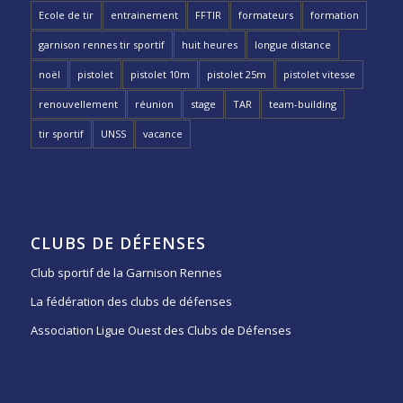
Ecole de tir
entrainement
FFTIR
formateurs
formation
garnison rennes tir sportif
huit heures
longue distance
noël
pistolet
pistolet 10m
pistolet 25m
pistolet vitesse
renouvellement
réunion
stage
TAR
team-building
tir sportif
UNSS
vacance
CLUBS DE DÉFENSES
Club sportif de la Garnison Rennes
La fédération des clubs de défenses
Association Ligue Ouest des Clubs de Défenses