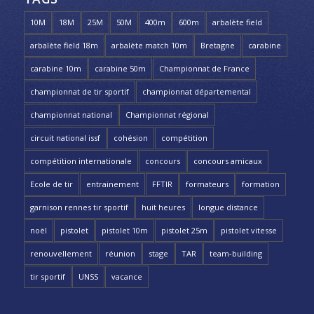
10M
18M
25M
50M
400m
600m
arbalète field
arbalète field 18m
arbalète match 10m
Bretagne
carabine
carabine 10m
carabine 50m
Championnat de France
championnat de tir sportif
championnat départemental
championnat national
Championnat régional
circuit national issf
cohésion
compétition
compétition internationale
concours
concours amicaux
Ecole de tir
entrainement
FFTIR
formateurs
formation
garnison rennes tir sportif
huit heures
longue distance
noël
pistolet
pistolet 10m
pistolet 25m
pistolet vitesse
renouvellement
réunion
stage
TAR
team-building
tir sportif
UNSS
vacance