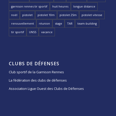
garnison rennes tir sportif
huit heures
longue distance
noël
pistolet
pistolet 10m
pistolet 25m
pistolet vitesse
renouvellement
réunion
stage
TAR
team-building
tir sportif
UNSS
vacance
CLUBS DE DÉFENSES
Club sportif de la Garnison Rennes
La fédération des clubs de défenses
Association Ligue Ouest des Clubs de Défenses