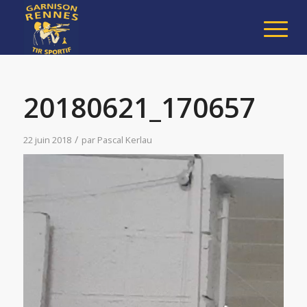
20180621_170657
/
22 juin 2018
par
Pascal Kerlau