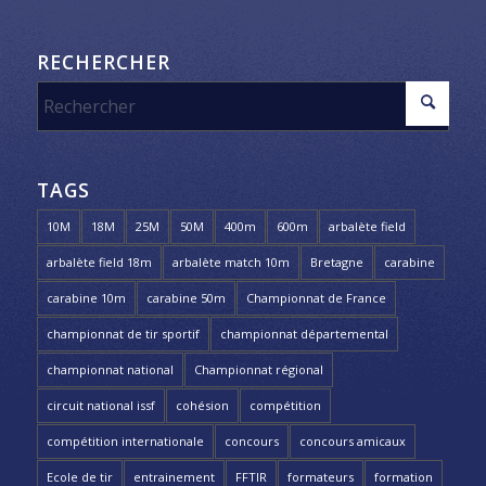
RECHERCHER
TAGS
10M
18M
25M
50M
400m
600m
arbalète field
arbalète field 18m
arbalète match 10m
Bretagne
carabine
carabine 10m
carabine 50m
Championnat de France
championnat de tir sportif
championnat départemental
championnat national
Championnat régional
circuit national issf
cohésion
compétition
compétition internationale
concours
concours amicaux
Ecole de tir
entrainement
FFTIR
formateurs
formation