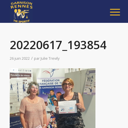
20220617_193854
/
26 juin 2022
par
Julie Trevily