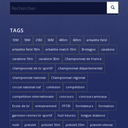
TAGS
10M
18M
25M
50M
400m
600m
arbalète field
arbalète field 18m
arbalète match 10m
Bretagne
carabine
carabine 10m
carabine 50m
Championnat de France
championnat de tir sportif
championnat départemental
championnat national
Championnat régional
circuit national issf
cohésion
compétition
compétition internationale
concours
concours amicaux
Ecole de tir
entrainement
FFTIR
formateurs
formation
garnison rennes tir sportif
huit heures
longue distance
noël
pistolet
pistolet 10m
pistolet 25m
pistolet vitesse