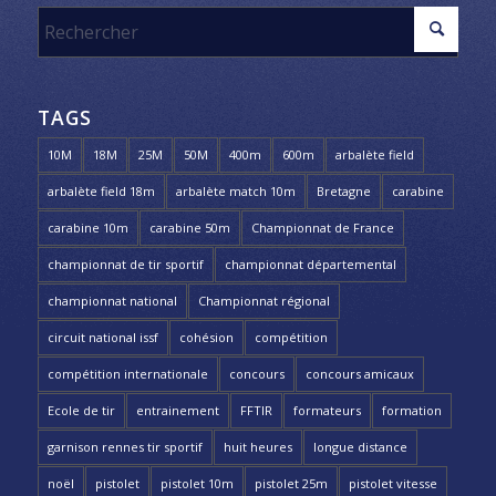
TAGS
10M
18M
25M
50M
400m
600m
arbalète field
arbalète field 18m
arbalète match 10m
Bretagne
carabine
carabine 10m
carabine 50m
Championnat de France
championnat de tir sportif
championnat départemental
championnat national
Championnat régional
circuit national issf
cohésion
compétition
compétition internationale
concours
concours amicaux
Ecole de tir
entrainement
FFTIR
formateurs
formation
garnison rennes tir sportif
huit heures
longue distance
noël
pistolet
pistolet 10m
pistolet 25m
pistolet vitesse