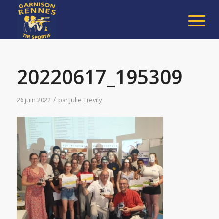
20220617_195309
/
26 juin 2022
par
Julie Trevily