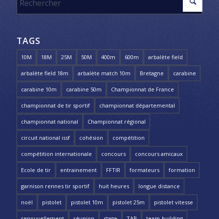
TAGS
10M
18M
25M
50M
400m
600m
arbalète field
arbalète field 18m
arbalète match 10m
Bretagne
carabine
carabine 10m
carabine 50m
Championnat de France
championnat de tir sportif
championnat départemental
championnat national
Championnat régional
circuit national issf
cohésion
compétition
compétition internationale
concours
concours amicaux
Ecole de tir
entrainement
FFTIR
formateurs
formation
garnison rennes tir sportif
huit heures
longue distance
noël
pistolet
pistolet 10m
pistolet 25m
pistolet vitesse
renouvellement
réunion
stage
TAR
team-building