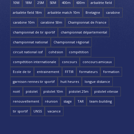
10M
18M
25M
50M
400m
600m
arbalète field
arbalète field 18m
arbalète match 10m
Bretagne
carabine
carabine 10m
carabine 50m
Championnat de France
championnat de tir sportif
championnat départemental
championnat national
Championnat régional
circuit national issf
cohésion
compétition
compétition internationale
concours
concours amicaux
Ecole de tir
entrainement
FFTIR
formateurs
formation
garnison rennes tir sportif
huit heures
longue distance
noël
pistolet
pistolet 10m
pistolet 25m
pistolet vitesse
renouvellement
réunion
stage
TAR
team-building
tir sportif
UNSS
vacance