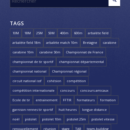
TAGS
10M
18M
25M
50M
400m
600m
arbalète field
arbalète field 18m
arbalète match 10m
Bretagne
carabine
carabine 10m
carabine 50m
Championnat de France
championnat de tir sportif
championnat départemental
championnat national
Championnat régional
circuit national issf
cohésion
compétition
compétition internationale
concours
concours amicaux
Ecole de tir
entrainement
FFTIR
formateurs
formation
garnison rennes tir sportif
huit heures
longue distance
noël
pistolet
pistolet 10m
pistolet 25m
pistolet vitesse
renouvellement
réunion
stage
TAR
team-building