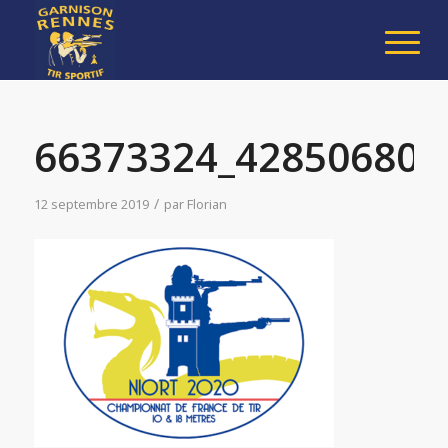
66373324_428506807
/
12 septembre 2019
par
Florian