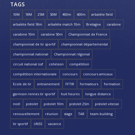
TAGS
10M
18M
25M
50M
400m
600m
arbalète field
arbalète field 18m
arbalète match 10m
Bretagne
carabine
carabine 10m
carabine 50m
Championnat de France
championnat de tir sportif
championnat départemental
championnat national
Championnat régional
circuit national issf
cohésion
compétition
compétition internationale
concours
concours amicaux
Ecole de tir
entrainement
FFTIR
formateurs
formation
garnison rennes tir sportif
huit heures
longue distance
noël
pistolet
pistolet 10m
pistolet 25m
pistolet vitesse
renouvellement
réunion
stage
TAR
team-building
tir sportif
UNSS
vacance