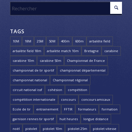
TAGS
10M
18M
25M
50M
400m
600m
arbalète field
arbalète field 18m
arbalète match 10m
Bretagne
carabine
carabine 10m
carabine 50m
Championnat de France
championnat de tir sportif
championnat départemental
championnat national
Championnat régional
circuit national issf
cohésion
compétition
compétition internationale
concours
concours amicaux
Ecole de tir
entrainement
FFTIR
formateurs
formation
garnison rennes tir sportif
huit heures
longue distance
noël
pistolet
pistolet 10m
pistolet 25m
pistolet vitesse