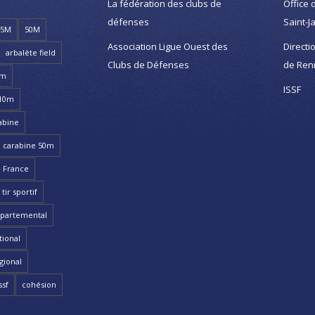
La fédération des clubs de
Office 
défenses
Saint-J
25M
50M
Association Ligue Ouest des
Directi
arbalète field
Clubs de Défenses
de Ren
8m
ISSF
 10m
abine
carabine 50m
 France
ir sportif
partemental
ional
gional
ssf
cohésion