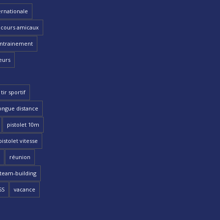
ernationale
cours amicaux
ntrainement
eurs
tir sportif
ongue distance
pistolet 10m
pistolet vitesse
réunion
team-building
SS
vacance