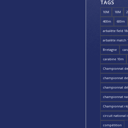
TAGS
10M
18M
400m
600m
arbalète field 1
arbalète match
Bretagne
car
carabine 10m
Championnat de
championnat de t
championnat dé
championnat nat
Championnat ré
circuit national i
compétition