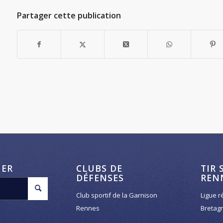
Partager cette publication
HER
CLUBS DE
TIR 
DÉFENSES
REN
Club sportif de la Garnison
Ligue r
Rennes
Bretag