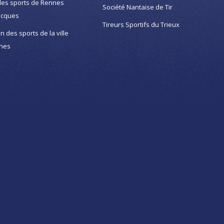
des sports de Rennes
Société Nantaise de Tir
acques
Tireurs Sportifs du Trieux
on des sports de la ville
nes