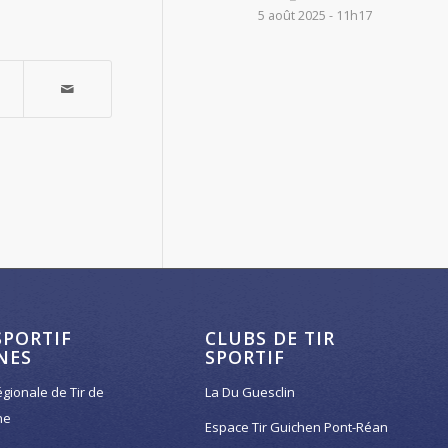
5 août 2025 - 11h17
SPORTIF
CLUBS DE TIR
NES
SPORTIF
égionale de Tir de
La Du Guesclin
ne
Espace Tir Guichen Pont-Réan