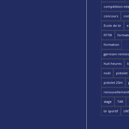
compétition int
concours
con
Ecole de tir
e
FFTIR
format
formation
garnison rennes 
huit heures
l
noël
pistolet
pistolet 25m
renouvellement
stage
TAR
tir sportif
UN