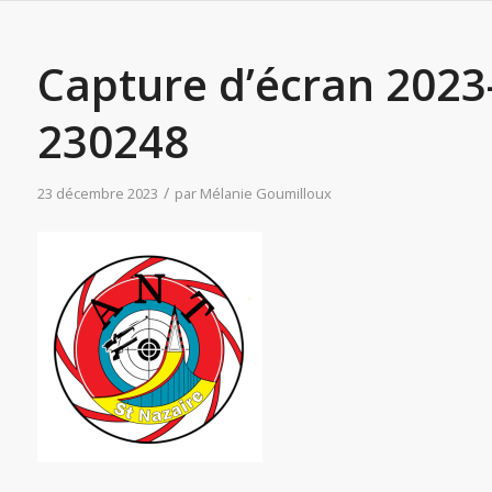
Capture d’écran 2023
230248
/
23 décembre 2023
par
Mélanie Goumilloux