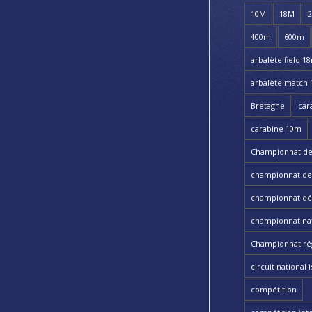
10M
18M
400m
600m
arbalète field 1
arbalète match
Bretagne
car
carabine 10m
Championnat de
championnat de t
championnat dé
championnat nat
Championnat ré
circuit national i
compétition