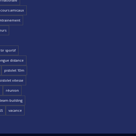
ernationale
cours amicaux
ntrainement
eurs
tir sportif
ongue distance
pistolet 10m
pistolet vitesse
réunion
team-building
SS
vacance