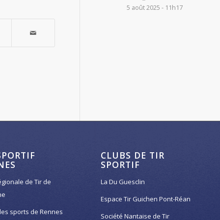
5 août 2025 - 11h17
SPORTIF
CLUBS DE TIR
NES
SPORTIF
égionale de Tir de
La Du Guesclin
ne
Espace Tir Guichen Pont-Réan
des sports de Rennes
Société Nantaise de Tir