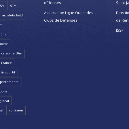
défenses
Saint-J
25M
50M
Association Ligue Ouest des
Directi
arbalète field
Clubs de Défenses
de Ren
8m
ISSF
 10m
abine
carabine 50m
 France
ir sportif
partemental
ional
gional
ssf
cohésion