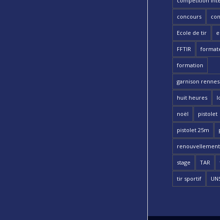
compétition int
concours
con
Ecole de tir
e
FFTIR
format
formation
garnison rennes 
huit heures
l
noël
pistolet
pistolet 25m
renouvellement
stage
TAR
tir sportif
UN