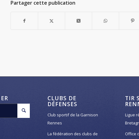
Partager cette publication
HER
CLUBS DE
TIR 
DÉFENSES
REN
Club sportif de la Garnison
Ligue r
Rennes
Bretag
La fédération des clubs de
Office 