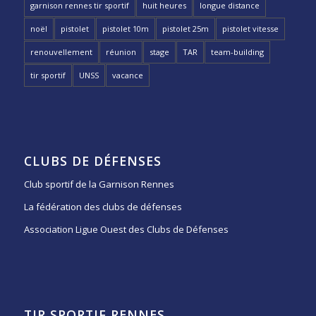
garnison rennes tir sportif
huit heures
longue distance
noël
pistolet
pistolet 10m
pistolet 25m
pistolet vitesse
renouvellement
réunion
stage
TAR
team-building
tir sportif
UNSS
vacance
CLUBS DE DÉFENSES
Club sportif de la Garnison Rennes
La fédération des clubs de défenses
Association Ligue Ouest des Clubs de Défenses
TIR SPORTIF RENNES