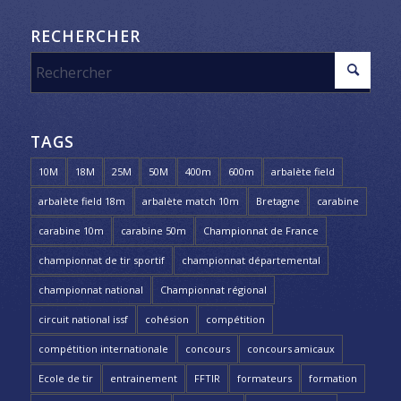
RECHERCHER
TAGS
10M
18M
25M
50M
400m
600m
arbalète field
arbalète field 18m
arbalète match 10m
Bretagne
carabine
carabine 10m
carabine 50m
Championnat de France
championnat de tir sportif
championnat départemental
championnat national
Championnat régional
circuit national issf
cohésion
compétition
compétition internationale
concours
concours amicaux
Ecole de tir
entrainement
FFTIR
formateurs
formation