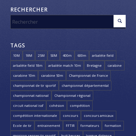
RECHERCHER
TAGS
10M
18M
25M
50M
400m
600m
arbalète field
arbalète field 18m
arbalète match 10m
Bretagne
carabine
carabine 10m
carabine 50m
Championnat de France
championnat de tir sportif
championnat départemental
championnat national
Championnat régional
circuit national issf
cohésion
compétition
compétition internationale
concours
concours amicaux
Ecole de tir
entrainement
FFTIR
formateurs
formation
garnison rennes tir sportif
huit heures
longue distance