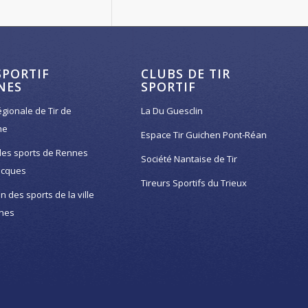
SPORTIF
CLUBS DE TIR
NES
SPORTIF
égionale de Tir de
La Du Guesclin
ne
Espace Tir Guichen Pont-Réan
des sports de Rennes
Société Nantaise de Tir
acques
Tireurs Sportifs du Trieux
on des sports de la ville
nes