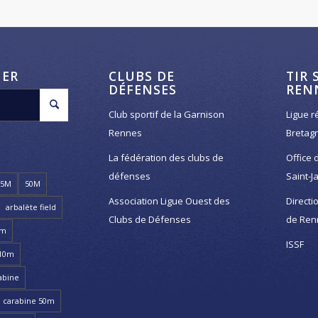
HER
CLUBS DE
TIR 
DÉFENSES
REN
Club sportif de la Garnison
Ligue r
Rennes
Bretag
La fédération des clubs de
Office 
défenses
Saint-J
25M
50M
Association Ligue Ouest des
Directi
arbalète field
Clubs de Défenses
de Ren
8m
ISSF
 10m
abine
carabine 50m