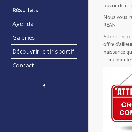
ouvrir de nou
Résultats
Nous vous r
Agenda
REAN.
Attention, c
Galeries
offre d’aille
Découvrir le tir sportif
naissance qu
compléter le
Contact