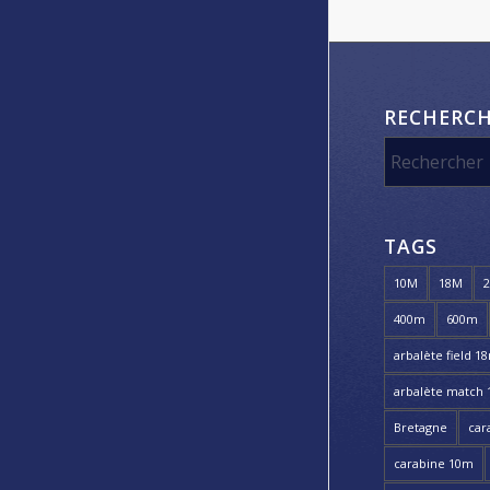
RECHERC
TAGS
10M
18M
400m
600m
arbalète field 1
arbalète match
Bretagne
car
carabine 10m