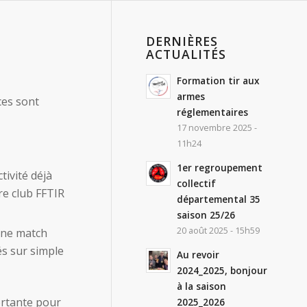
DERNIÈRES
ACTUALITÉS
Formation tir aux
armes
ces sont
réglementaires
17 novembre 2025 -
11h24
1er regroupement
tivité déjà
collectif
tre club FFTIR
départemental 35
saison 25/26
20 août 2025 - 15h59
bine match
és sur simple
Au revoir
2024_2025, bonjour
à la saison
ortante pour
2025_2026