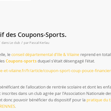
tif des Coupons-Sports.
/
/
dans
Le club
par
Pascal Kerlau
le, le
conseil départemental d’Ille & Vilaine
reprend en total
 des
Coupons-sports
duquel s’était désengagé l’état.
le-et-vilaine.fr/fr/article/coupon-sport-coup-pouce-financie
bénéficiant de l’allocation de rentrée scolaire et dont les en
t inscrites dans un club agrée par l’Association Nationale d
t donc pouvoir bénéficier du dispositif pour la
pratique du ti
 RENNES
.