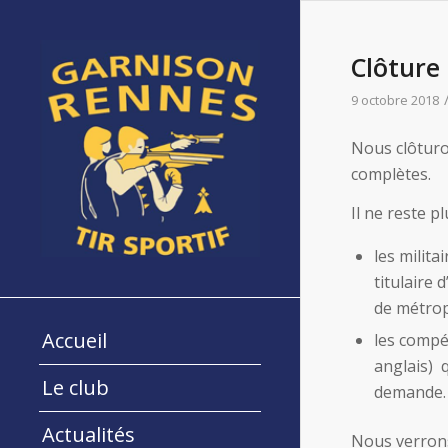
Clôture 
9 octobre 2018
Nous clôturo
complètes.
Il ne reste p
les milita
titulaire 
de métrop
Accueil
les compé
anglais) 
Le club
demande.
Actualités
Nous verrons