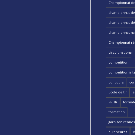
Championnat de
championnat de t
championnat dé
championnat nat
Championnat ré
circuit national i
compétition
compétition int
concours
con
Ecole de tir
e
FFTIR
format
formation
garnison rennes 
huit heures
l