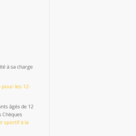
ité à sa charge
r-pour-les-12-
fants âgés de 12
es Chèques
r sportif à la