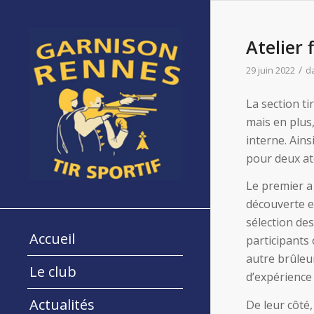
Atelier 
/
29 juin 2022
d
La section ti
mais en plus
interne. Ains
pour deux ate
Le premier a 
découverte en
sélection de
Accueil
participants 
autre brûleu
Le club
d’expérience
Actualités
De leur côté,