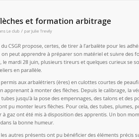
flèches et formation arbitrage
/
ans
Le club
par
Julie Trevily
r du CSGR propose, certes, de tirer à l’arbalète pour les adh
, on peut apprendre à préparer son matériel et suivre des 
i, le mardi 28 juin, plusieurs tireurs et quelques curieux se 
liers en parallèle.
permis aux arbalétriers (ères) en culottes courtes de peaufi
 apprenant à monter des flèches. Depuis le calibrage, la véri
s tubes jusqu’à la pose des empennages, des talons et des po
ont pu monter leurs flèches. Pour cela, des tubes, plumes, po
r à gaz ont été mis à disposition des apprentis. Un bon mo
 dans la bonne humeur.
 les autres présents ont pu bénéficier des éléments précis su