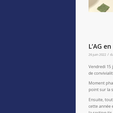
L’AG en
/
26 juin 2022
d
Vendredi 15 
de conviviali
Moment phare 
point sur la 
Ensuite, tout
cette année 
la section ti