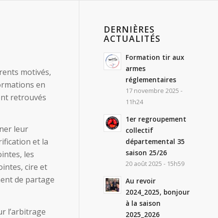
DERNIÈRES
ACTUALITÉS
Formation tir aux
armes
érents motivés,
réglementaires
formations en
17 novembre 2025 -
sont retrouvés
11h24
1er regroupement
ner leur
collectif
fication et la
départemental 35
saison 25/26
intes, les
20 août 2025 - 15h59
intes, cire et
ment de partage
Au revoir
2024_2025, bonjour
à la saison
r l’arbitrage
2025_2026