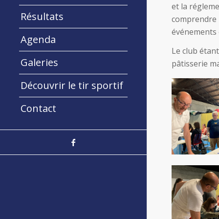
et la réglem
Résultats
comprendre l
événements e
Agenda
Le club étant
Galeries
pâtisserie ma
Découvrir le tir sportif
Contact