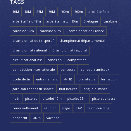
TAGS
10M
18M
25M
50M
400m
600m
arbalète field
arbalète field 18m
arbalète match 10m
Bretagne
carabine
carabine 10m
carabine 50m
Championnat de France
championnat de tir sportif
championnat départemental
championnat national
Championnat régional
circuit national issf
cohésion
compétition
compétition internationale
concours
concours amicaux
Ecole de tir
entrainement
FFTIR
formateurs
formation
garnison rennes tir sportif
huit heures
longue distance
noël
pistolet
pistolet 10m
pistolet 25m
pistolet vitesse
renouvellement
réunion
stage
TAR
team-building
tir sportif
UNSS
vacance