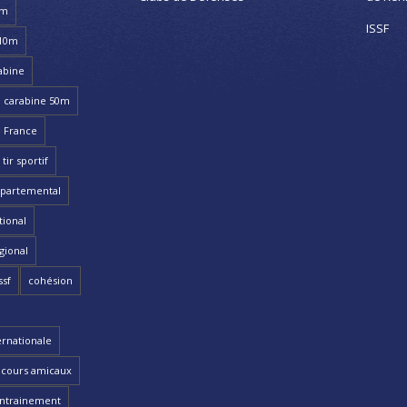
8m
ISSF
 10m
abine
carabine 50m
 France
ir sportif
partemental
ional
gional
ssf
cohésion
ernationale
cours amicaux
ntrainement