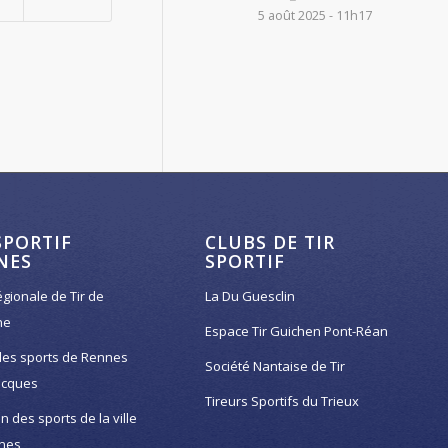
5 août 2025 - 11h17
SPORTIF
CLUBS DE TIR
NES
SPORTIF
égionale de Tir de
La Du Guesclin
ne
Espace Tir Guichen Pont-Réan
des sports de Rennes
Société Nantaise de Tir
acques
Tireurs Sportifs du Trieux
on des sports de la ville
nes