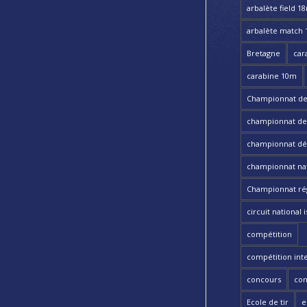
arbalète field 1
arbalète match
Bretagne
car
carabine 10m
Championnat de
championnat de t
championnat dé
championnat nat
Championnat ré
circuit national i
compétition
compétition int
concours
con
Ecole de tir
e