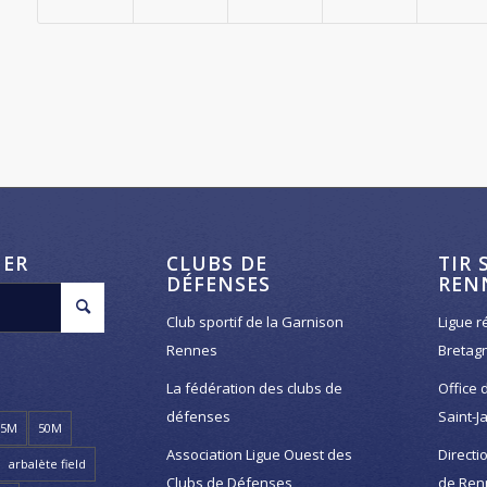
HER
CLUBS DE
TIR 
DÉFENSES
REN
Club sportif de la Garnison
Ligue r
Rennes
Bretag
La fédération des clubs de
Office 
défenses
Saint-J
25M
50M
Association Ligue Ouest des
Directi
arbalète field
Clubs de Défenses
de Ren