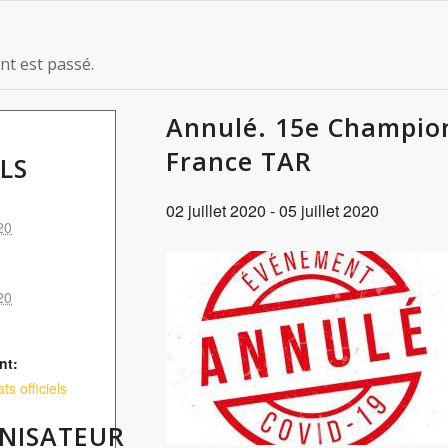
t est passé.
Annulé. 15e Champio
France TAR
LS
02 juillet 2020
-
05 juillet 2020
020
020
nt:
s officiels
NISATEUR