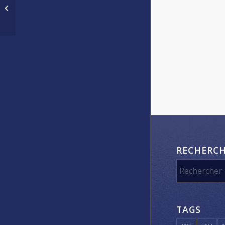
d’activités sur
gouvernementales –
Eviter la propagation
du Covid.19 – Mesures
sanitaires de
précauditon
RECHERC
TAGS