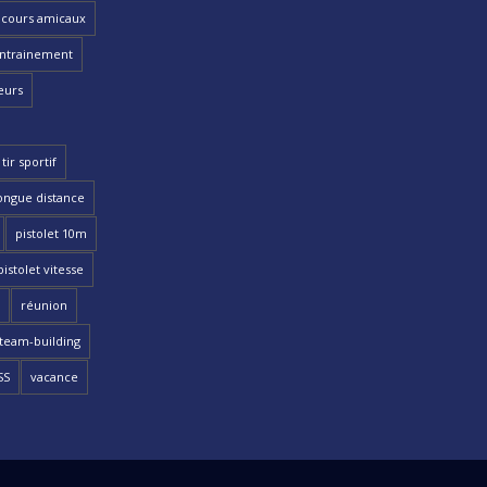
cours amicaux
ntrainement
eurs
tir sportif
ongue distance
pistolet 10m
pistolet vitesse
réunion
team-building
SS
vacance