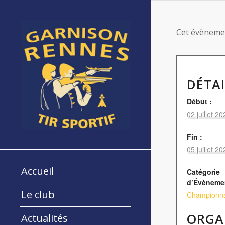
Cet évènemen
DÉTAI
Début :
02 juillet 2
Fin :
05 juillet 2
Accueil
Catégorie
d’Évèneme
Le club
Championnat
ORGA
Actualités