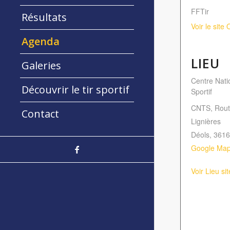
FFTir
Résultats
Voir le site
Agenda
LIEU
Galeries
Centre Nati
Découvrir le tir sportif
Sportif
CNTS, Rout
Contact
Lignières
Déols
,
3616
Google Ma
Voir Lieu si