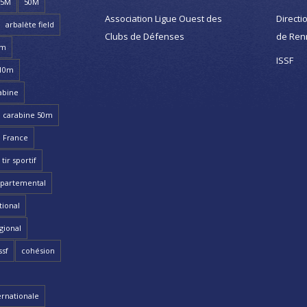
25M
50M
Association Ligue Ouest des
Directi
arbalète field
Clubs de Défenses
de Ren
8m
ISSF
 10m
abine
carabine 50m
 France
ir sportif
partemental
ional
gional
ssf
cohésion
ernationale