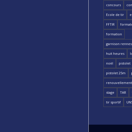
concours
con
Ecole de tir
e
FFTIR
format
formation
garnison rennes 
huit heures
l
noël
pistolet
pistolet 25m
renouvellement
stage
TAR
tir sportif
UN