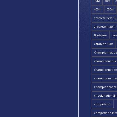
10M
18M
400m
600m
arbalète field 1
arbalète match
Bretagne
car
carabine 10m
Championnat de
championnat de t
championnat dé
championnat nat
Championnat ré
circuit national i
compétition
compétition int