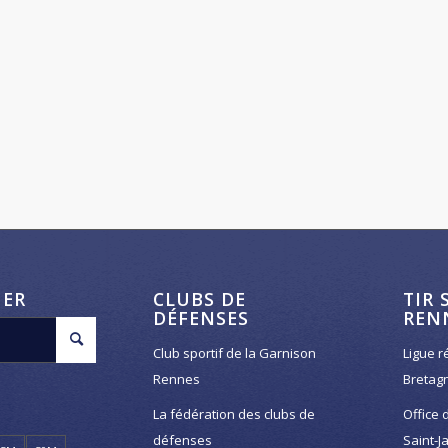
HER
CLUBS DE
TIR 
DÉFENSES
REN
Club sportif de la Garnison
Ligue r
Rennes
Bretag
La fédération des clubs de
Office 
défenses
Saint-J