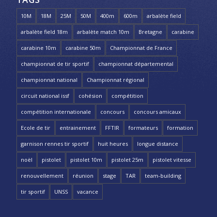
10M
18M
25M
50M
400m
600m
arbalète field
arbalète field 18m
arbalète match 10m
Bretagne
carabine
carabine 10m
carabine 50m
Championnat de France
championnat de tir sportif
championnat départemental
championnat national
Championnat régional
circuit national issf
cohésion
compétition
compétition internationale
concours
concours amicaux
Ecole de tir
entrainement
FFTIR
formateurs
formation
garnison rennes tir sportif
huit heures
longue distance
noël
pistolet
pistolet 10m
pistolet 25m
pistolet vitesse
renouvellement
réunion
stage
TAR
team-building
tir sportif
UNSS
vacance