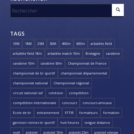
TAGS
10M
18M
25M
50M
400m
600m
arbalète field
arbalète field 18m
arbalète match 10m
Bretagne
carabine
carabine 10m
carabine 50m
Championnat de France
championnat de tir sportif
championnat départemental
championnat national
Championnat régional
circuit national issf
cohésion
compétition
compétition internationale
concours
concours amicaux
Ecole de tir
entrainement
FFTIR
formateurs
formation
garnison rennes tir sportif
huit heures
longue distance
noël
pistolet
pistolet 10m
pistolet 25m
pistolet vitesse