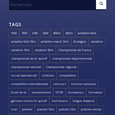
TAGS
10M
18M
25M
50M
400m
600m
arbalète field
arbalète field 18m
arbalète match 10m
Bretagne
carabine
carabine 10m
carabine 50m
Championnat de France
championnat de tir sportif
championnat départemental
championnat national
Championnat régional
circuit national issf
cohésion
compétition
compétition internationale
concours
concours amicaux
Ecole de tir
entrainement
FFTIR
formateurs
formation
garnison rennes tir sportif
huit heures
longue distance
noël
pistolet
pistolet 10m
pistolet 25m
pistolet vitesse