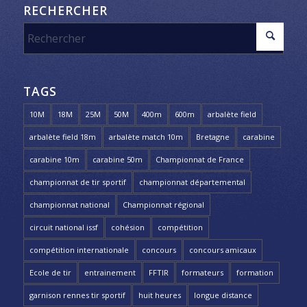
RECHERCHER
TAGS
10M
18M
25M
50M
400m
600m
arbalète field
arbalète field 18m
arbalète match 10m
Bretagne
carabine
carabine 10m
carabine 50m
Championnat de France
championnat de tir sportif
championnat départemental
championnat national
Championnat régional
circuit national issf
cohésion
compétition
compétition internationale
concours
concours amicaux
Ecole de tir
entrainement
FFTIR
formateurs
formation
garnison rennes tir sportif
huit heures
longue distance