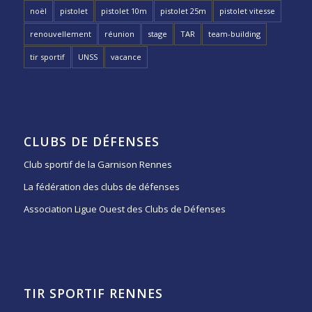
noël
pistolet
pistolet 10m
pistolet 25m
pistolet vitesse
renouvellement
réunion
stage
TAR
team-building
tir sportif
UNSS
vacance
CLUBS DE DÉFENSES
Club sportif de la Garnison Rennes
La fédération des clubs de défenses
Association Ligue Ouest des Clubs de Défenses
TIR SPORTIF RENNES